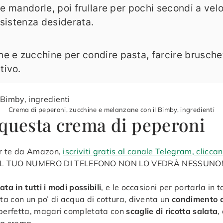
le mandorle, poi frullare per pochi secondi a velo
nsistenza desiderata.
ne e zucchine per condire pasta, farcire brusch
tivo.
Crema di peperoni, zucchine e melanzane con il Bimby, ingredienti
 questa crema di peperoni
per te da Amazon,
iscriviti gratis al canale Telegram, clicca
IL TUO NUMERO DI TELEFONO NON LO VEDRÀ NESSUNO!
ata in tutti i modi possibili
, e le occasioni per portarla i
ata con un po’ di acqua di cottura, diventa un
condimento 
perfetta, magari completata con
scaglie di ricotta salata
,
la crema.