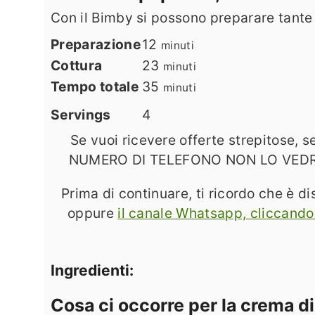
Con il Bimby si possono preparare tante
minuti
Preparazione
12
minuti
minuti
Cottura
23
minuti
minuti
Tempo totale
35
minuti
Servings
4
Se vuoi ricevere offerte strepitose,
NUMERO DI TELEFONO NON LO VEDRÀ NE
Prima di continuare, ti ricordo che è di
oppure
il canale Whatsapp, cliccando
Ingredienti:
Cosa ci occorre per la crema d