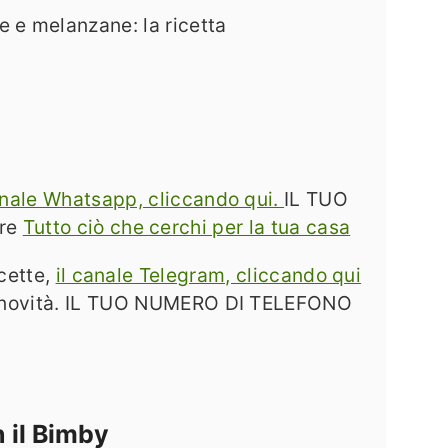
 e melanzane: la ricetta
 canale Whatsapp, cliccando qui.
IL TUO
are
Tutto ciò che cerchi per la tua casa
icette,
il canale Telegram, cliccando qui
me novità. IL TUO NUMERO DI TELEFONO
 il Bimby