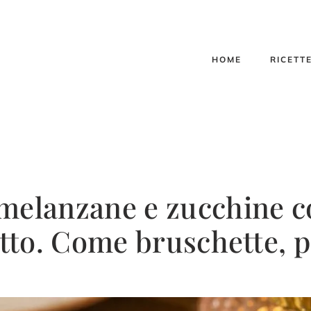
HOME
RICETT
melanzane e zucchine con
utto. Come bruschette, p