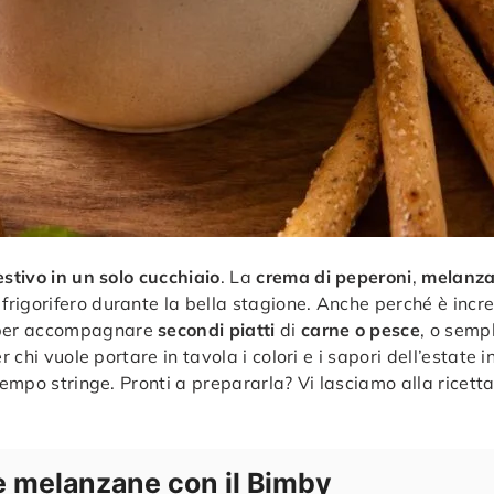
estivo in un solo cucchiaio
. La
crema di peperoni
,
melanz
rigorifero durante la bella stagione. Anche perché è incr
 per accompagnare
secondi piatti
di
carne o pesce
, o sem
r chi vuole portare in tavola i colori e i sapori dell’estat
 tempo stringe. Pronti a prepararla? Vi lasciamo alla rice
e melanzane con il Bimby