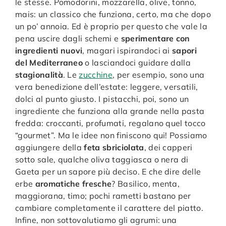
le stesse. Pomodorini, mozzarella, olive, tonno,
mais: un classico che funziona, certo, ma che dopo
un po’ annoia. Ed è proprio per questo che vale la
pena uscire dagli schemi e
sperimentare con
ingredienti nuovi
, magari ispirandoci ai
sapori
del Mediterraneo
o lasciandoci guidare dalla
stagionalità
. Le
zucchine
, per esempio, sono una
vera benedizione dell’estate: leggere, versatili,
dolci al punto giusto. I pistacchi, poi, sono un
ingrediente che funziona alla grande nella pasta
fredda: croccanti, profumati, regalano quel tocco
“gourmet”. Ma le idee non finiscono qui! Possiamo
aggiungere della
feta sbriciolata
, dei capperi
sotto sale, qualche oliva taggiasca o nera di
Gaeta per un sapore più deciso. E che dire delle
erbe
aromatiche fresche
? Basilico, menta,
maggiorana, timo; pochi rametti bastano per
cambiare completamente il carattere del piatto.
Infine, non sottovalutiamo gli agrumi: una