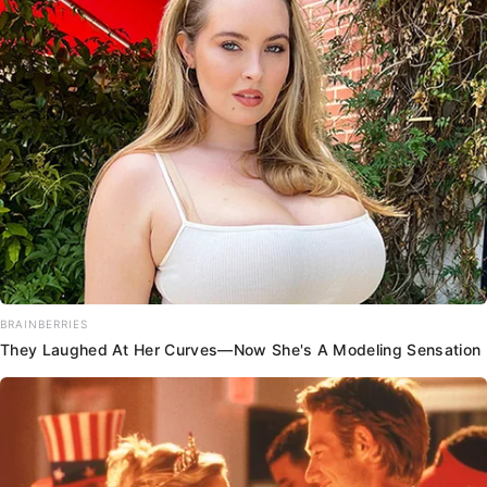
BRAINBERRIES
They Laughed At Her Curves—Now She's A Modeling Sensation