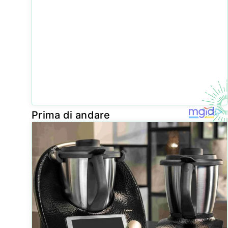
Prima di andare
BRAINBERRIES
BRAINBERRIES
BRAINBERRIES
Too Hot For TV?
Think You Know
It's Not Your
These Scenes
FIFA 2026?
Typical Family:
Slipped Through
These Facts
Each Member
Anyway
May Surprise
Has This Unique
You
Trait!