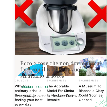
BRAINBERRIES
BRAINBERRIES
CTA FAVORITE
From Baddies To
Remember
Why this
Sweethearts:
These Iconic
ordinary drink is
These 9
'90s Couples?
the secret to
Actresses Can
See The List
feeling your best
Do It All
That Defined A
every day
Generation
Ecco 2 cose che non dovresti mai
fare con il Bimby, se vuoi
sfruttarlo al 100%
CTA LOVE
BRAINBERRIES
BRAINBERRIES
Why this
The Adorable
A Museum To
TRUCCHI E CONSIGLI
ordinary drink is
Model For Simba
Rihanna's Glory
the secret to
In The Lion King
Could Soon Be
By BimbyRicettario / 28 Novembre 2022
feeling your best
Remake
Opened
every day