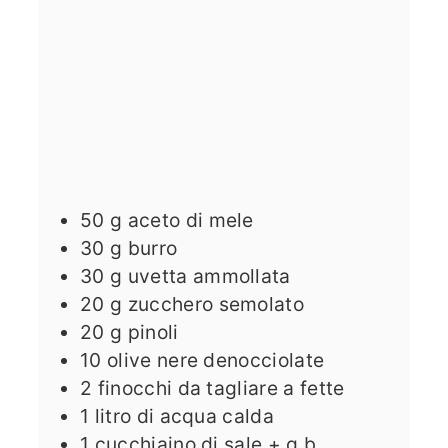
50
g
aceto di mele
30
g
burro
30
g
uvetta ammollata
20
g
zucchero semolato
20
g
pinoli
10
olive nere denocciolate
2
finocchi da tagliare a fette
1
litro di acqua calda
1
cucchiaino di sale + q.b.