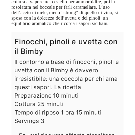
cottura a vapore nel cestello per ammorbidire, poi la
rosolatura nel boccale per farli caramellare. L’uso
dell’aceto di mele, meno “strong” di quello di vino, si
sposa con la dolcezza dell’uvetta e dei pinoli: un
equilibrio aromatico che ricorda i sapori siciliani.
Finocchi, pinoli e uvetta con
il Bimby
Il contorno a base di finocchi, pinoli e
uvetta con il Bimby è davvero
irresistibile: una coccola per chi ama
questi sapori. La ricetta
minuti
Preparazione
10
minuti
minuti
Cottura
25
minuti
ora
minuti
Tempo di riposo
1
ora
15
minuti
Servings
3