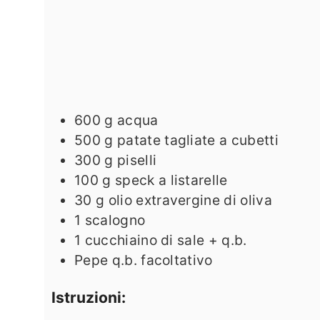
600
g
acqua
500
g
patate tagliate a cubetti
300
g
piselli
100
g
speck a listarelle
30
g
olio extravergine di oliva
1
scalogno
1
cucchiaino di sale + q.b.
Pepe q.b. facoltativo
Istruzioni: