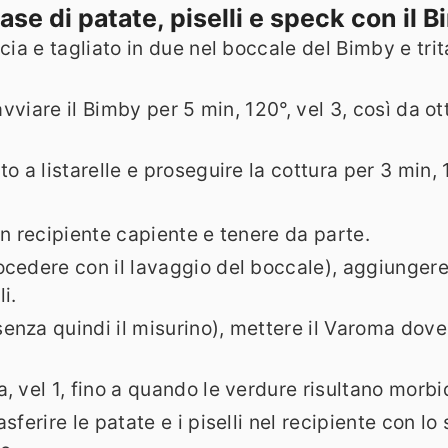
se di patate, piselli e speck con il 
cia e tagliato in due nel boccale del Bimby e trita
 avviare il Bimby per 5 min, 120°, vel 3, così da
o a listarelle e proseguire la cottura per 3 min, 
un recipiente capiente e tenere da parte.
cedere con il lavaggio del boccale), aggiungere u
i.
nza quindi il misurino), mettere il Varoma dove d
, vel 1, fino a quando le verdure risultano morb
ferire le patate e i piselli nel recipiente con lo