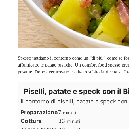
Spesso trattiamo il contorno come un “di più”, come se fos
affumicato, le patate rustiche. Un comfort food spesso pre
pesante. Dopo aver trovato e salvato subito la ricetta su Ins
Piselli, patate e speck con il 
Il contorno di piselli, patate e speck co
minuti
Preparazione
7
minuti
minuti
Cottura
33
minuti