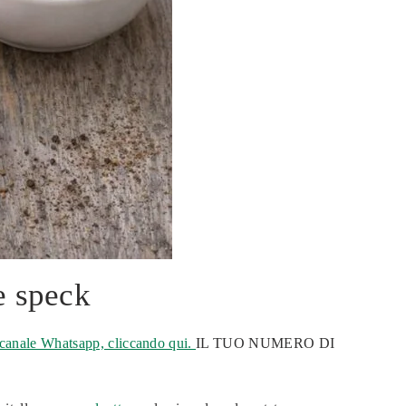
 e speck
 canale Whatsapp, cliccando qui.
IL TUO NUMERO DI