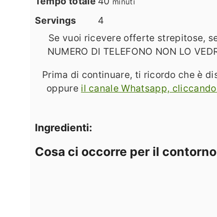
minuti
Tempo totale
40
minuti
Servings
4
Se vuoi ricevere offerte strepitose,
NUMERO DI TELEFONO NON LO VEDRÀ NE
Prima di continuare, ti ricordo che è di
oppure
il canale Whatsapp, cliccando
Ingredienti:
Cosa ci occorre per il contorno