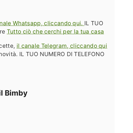
 canale Whatsapp, cliccando qui.
IL TUO
are
Tutto ciò che cerchi per la tua casa
icette,
il canale Telegram, cliccando qui
me novità. IL TUO NUMERO DI TELEFONO
il Bimby