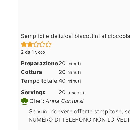
Semplici e deliziosi biscottini al cioccol
2
da 1 voto
minuti
Preparazione
20
minuti
minuti
Cottura
20
minuti
minuti
Tempo totale
40
minuti
Servings
20
biscotti
Chef:
Anna Contursi
Se vuoi ricevere offerte strepitose,
NUMERO DI TELEFONO NON LO VEDRÀ NE