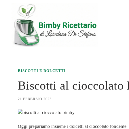
Vai
al
contenuto
BISCOTTI E DOLCETTI
Biscotti al cioccolato
21 FEBBRAIO 2023
Oggi prepariamo insieme i dolcetti al cioccolato fondente. 