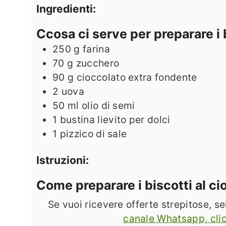
Ingredienti:
Ccosa ci serve per preparare i 
250
g
farina
70
g
zucchero
90
g
cioccolato extra fondente
2
uova
50
ml
olio di semi
1
bustina
lievito per dolci
1
pizzico di sale
Istruzioni:
Come preparare i biscotti al c
Se vuoi ricevere offerte strepitose, 
canale Whatsapp, cli