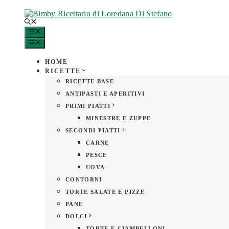
Vai
al
contenuto
MENU
MENU
HOME
RICETTE
RICETTE BASE
ANTIPASTI E APERITIVI
PRIMI PIATTI
MINESTRE E ZUPPE
SECONDI PIATTI
CARNE
PESCE
UOVA
CONTORNI
TORTE SALATE E PIZZE
PANE
DOLCI
TORTE E CIAMBELLONI