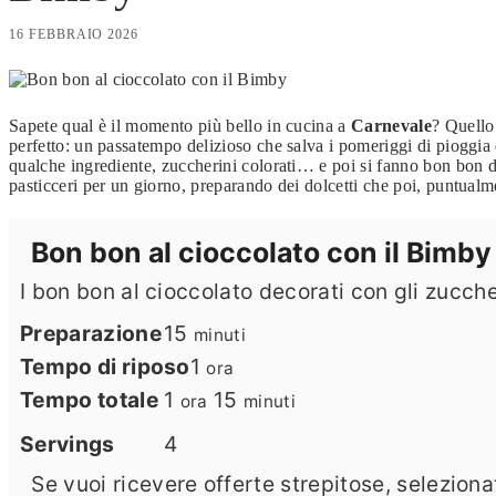
16 FEBBRAIO 2026
Sapete qual è il momento più bello in cucina a
Carnevale
? Quello
perfetto: un passatempo delizioso che salva i pomeriggi di pioggi
qualche ingrediente, zuccherini colorati… e poi si fanno bon bon di
pasticceri per un giorno, preparando dei dolcetti che poi, puntualm
Bon bon al cioccolato con il Bimby
I bon bon al cioccolato decorati con gli zucche
minuti
Preparazione
15
minuti
ora
Tempo di riposo
1
ora
ora
minuti
Tempo totale
1
15
ora
minuti
Servings
4
Se vuoi ricevere offerte strepitose, selezio