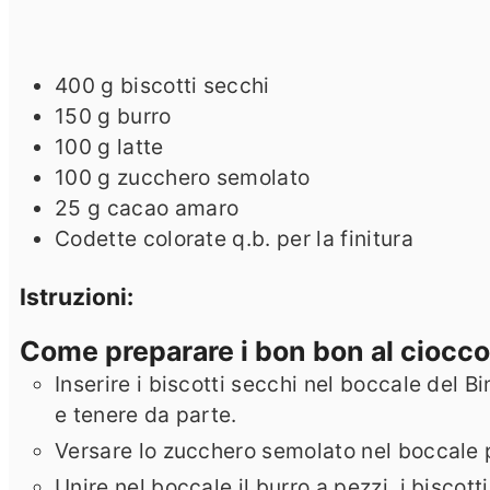
400
g
biscotti secchi
150
g
burro
100
g
latte
100
g
zucchero semolato
25
g
cacao amaro
Codette colorate q.b. per la finitura
Istruzioni:
Come preparare i bon bon al ciocco
Inserire i biscotti secchi nel boccale del Bim
e tenere da parte.
Versare lo zucchero semolato nel boccale pu
Unire nel boccale il burro a pezzi, i biscott