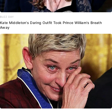
BUZZ DAY
Kate Middleton's Daring Outfit Took Prince William's Breath
Away