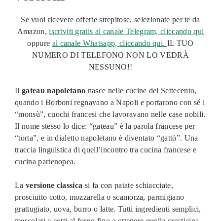
Se vuoi ricevere offerte strepitose, selezionate per te da
Amazon,
iscriviti gratis al canale Telegram, cliccando qui
oppure
al canale Whatsapp, cliccando qui.
IL TUO
NUMERO DI TELEFONO NON LO VEDRÀ
NESSUNO!!
Il
gateau napoletano
nasce nelle cucine del Settecento,
quando i Borboni regnavano a Napoli e portarono con sé i
“monsù”, cuochi francesi che lavoravano nelle case nobili.
Il nome stesso lo dice: “gateau” è la parola francese per
“torta”, e in dialetto napoletano è diventato “gattò”. Una
traccia linguistica di quell’incontro tra cucina francese e
cucina partenopea.
La
versione classica
si fa con patate schiacciate,
prosciutto cotto, mozzarella o scamorza, parmigiano
grattugiato, uova, burro o latte. Tutti ingredienti semplici,
mescolati e cotti al forno fino a ottenere quella crosticina