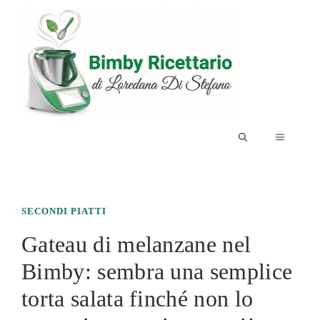
Vai
al
contenuto
MENU
SECONDI PIATTI
Gateau di melanzane nel
Bimby: sembra una semplice
torta salata finché non lo