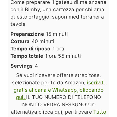
Come preparare il gateau di melanzane
con il Bimby, una cartezza per chi ama
questo ortaggio: sapori mediterranei a
tavola
minuti
Preparazione
15
minuti
minuti
Cottura
40
minuti
ora
Tempo di riposo
1
ora
ora
minuti
Tempo totale
1
ora
55
minuti
Servings
4
Se vuoi ricevere offerte strepitose,
selezionate per te da Amazon,
iscriviti
gratis al canale Whatsapp, cliccando
qui.
IL TUO NUMERO DI TELEFONO
NON LO VEDRÀ NESSUNO!! In
alternativa clicca qui, per trovare
Tutto