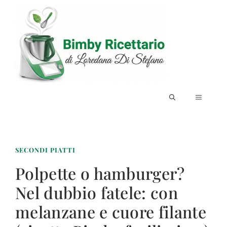
Vai
al
contenuto
MENU
SECONDI PIATTI
Polpette o hamburger?
Nel dubbio fatele: con
melanzane e cuore filante