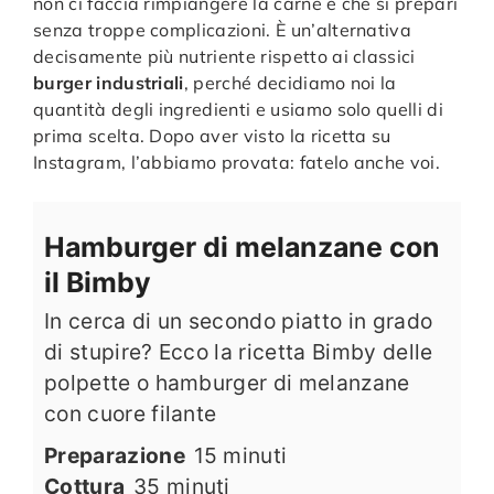
non ci faccia rimpiangere la carne e che si prepari
senza troppe complicazioni. È un’alternativa
decisamente più nutriente rispetto ai classici
burger industriali
, perché decidiamo noi la
quantità degli ingredienti e usiamo solo quelli di
prima scelta. Dopo aver visto la ricetta su
Instagram, l’abbiamo provata: fatelo anche voi.
Hamburger di melanzane con
il Bimby
In cerca di un secondo piatto in grado
di stupire? Ecco la ricetta Bimby delle
polpette o hamburger di melanzane
con cuore filante
minuti
Preparazione
15
minuti
minuti
Cottura
35
minuti