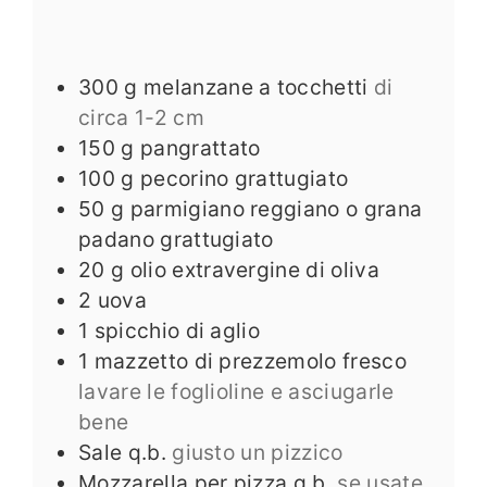
300
g
melanzane a tocchetti
di
circa 1-2 cm
150
g
pangrattato
100
g
pecorino grattugiato
50
g
parmigiano reggiano o grana
padano grattugiato
20
g
olio extravergine di oliva
2
uova
1
spicchio di aglio
1
mazzetto di prezzemolo fresco
lavare le foglioline e asciugarle
bene
Sale q.b.
giusto un pizzico
Mozzarella per pizza q.b.
se usate