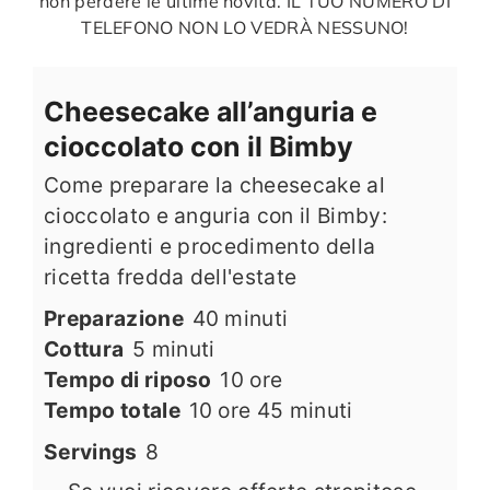
non perdere le ultime novità. IL TUO NUMERO DI
TELEFONO NON LO VEDRÀ NESSUNO!
Cheesecake all’anguria e
cioccolato con il Bimby
Come preparare la cheesecake al
cioccolato e anguria con il Bimby:
ingredienti e procedimento della
ricetta fredda dell'estate
minuti
Preparazione
40
minuti
minuti
Cottura
5
minuti
ore
Tempo di riposo
10
ore
ore
minuti
Tempo totale
10
ore
45
minuti
Servings
8