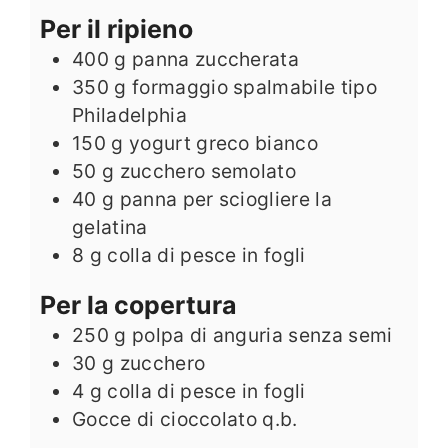
Per il ripieno
400
g
panna zuccherata
350
g
formaggio spalmabile tipo
Philadelphia
150
g
yogurt greco bianco
50
g
zucchero semolato
40
g
panna per sciogliere la
gelatina
8
g
colla di pesce in fogli
Per la copertura
250
g
polpa di anguria senza semi
30
g
zucchero
4
g
colla di pesce in fogli
Gocce di cioccolato q.b.