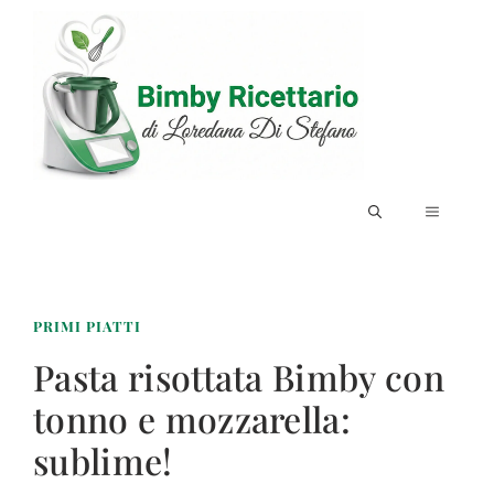
Vai
al
contenuto
MENU
PRIMI PIATTI
Pasta risottata Bimby con
tonno e mozzarella:
sublime!