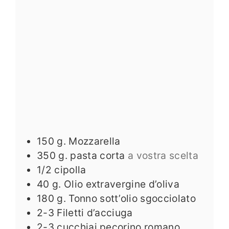
150
g.
Mozzarella
350
g.
pasta corta
a vostra scelta
1/2
cipolla
40
g.
Olio extravergine d’oliva
180
g.
Tonno sott’olio sgocciolato
2-3
Filetti d’acciuga
2-3
cucchiai pecorino romano