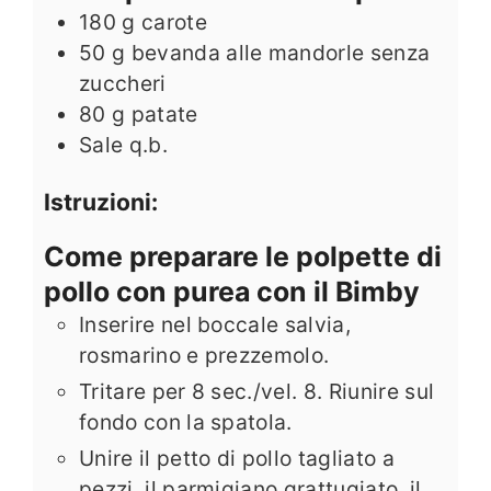
180
g
carote
50
g
bevanda alle mandorle senza
zuccheri
80
g
patate
Sale q.b.
Istruzioni:
Come preparare le polpette di
pollo con purea con il Bimby
Inserire nel boccale salvia,
rosmarino e prezzemolo.
Tritare per 8 sec./vel. 8. Riunire sul
fondo con la spatola.
Unire il petto di pollo tagliato a
pezzi, il parmigiano grattugiato, il