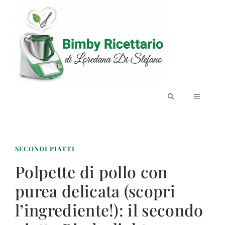
Vai
al
contenuto
MENU
SECONDI PIATTI
Polpette di pollo con
purea delicata (scopri
l’ingrediente!): il secondo