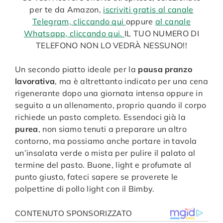
per te da Amazon,
iscriviti gratis al canale
Telegram, cliccando qui
oppure
al canale
Whatsapp, cliccando qui.
IL TUO NUMERO DI
TELEFONO NON LO VEDRÀ NESSUNO!!
Un secondo piatto ideale per la
pausa pranzo
lavorativa
, ma è altrettanto indicato per una cena
rigenerante dopo una giornata intensa oppure in
seguito a un allenamento, proprio quando il corpo
richiede un pasto completo. Essendoci già la
purea
, non siamo tenuti a preparare un altro
contorno, ma possiamo anche portare in tavola
un’insalata verde o mista per pulire il palato al
termine del pasto. Buone, light e profumate al
punto giusto, fateci sapere se proverete le
polpettine di pollo light con il Bimby.