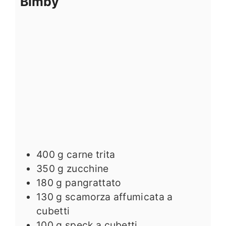
Bimby
400
g
carne trita
350
g
zucchine
180
g
pangrattato
130
g
scamorza affumicata a
cubetti
100
g
speck a cubetti