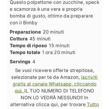
Questo polpettone con zucchine, speck
e scamorza è una vera e propria
bomba di gusto, ottimo da preparare
con il Bimby
minuti
Preparazione
20
minuti
minuti
Cottura
45
minuti
minuti
Tempo di riposo
15
minuti
ora
minuti
Tempo totale
1
ora
20
minuti
Servings
4
Se vuoi ricevere offerte strepitose,
selezionate per te da Amazon,
iscriviti
gratis al canale Whatsapp, cliccando
qui.
IL TUO NUMERO DI TELEFONO
NON LO VEDRÀ NESSUNO!! In
alternativa clicca qui, per trovare
Tutto