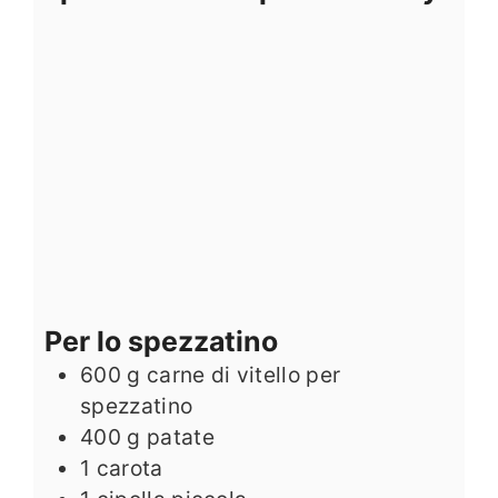
Per lo spezzatino
600
g
carne di vitello per
spezzatino
400
g
patate
1
carota