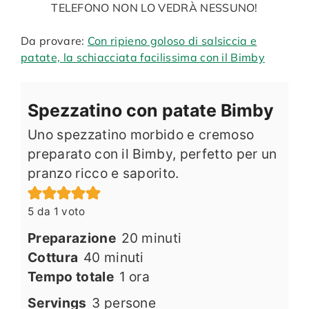
TELEFONO NON LO VEDRÀ NESSUNO!
Da provare:
Con ripieno goloso di salsiccia e
patate, la schiacciata facilissima con il Bimby
Spezzatino con patate Bimby
Uno spezzatino morbido e cremoso
preparato con il Bimby, perfetto per un
pranzo ricco e saporito.
5
da 1 voto
minuti
Preparazione
20
minuti
minuti
Cottura
40
minuti
ora
Tempo totale
1
ora
Servings
3
persone