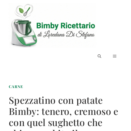
Vai
al
contenuto
MENU
CARNE
Spezzatino con patate
Bimby: tenero, cremoso e
con quel sughetto che