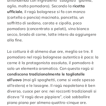
diffondendo con ingredienti “sbagliati” (panna,
aglio, molto pomodoro). Secondo la
ricetta
ufficiale
, il ragù bolognese si fa con manzo
(cartella o pancia) macinato, pancetta, un
soffritto di sedano, carota e cipolla, poco
pomodoro (concentrato o pelati), vino bianco
secco, brodo di carne, latte intero da aggiungere
alla fine.
La cottura è di almeno due ore, meglio se tre. Il
pomodoro nel ragù bolognese autentico è poco: la
carne è la protagonista assoluta, il pomodoro è
solo un elemento aromatico. Con questo ragù si
condiscono tradizionalmente le tagliatelle
all’uovo
(mai gli spaghetti, come si vede spesso
all’estero) e le lasagne. Il ragù napoletano è ben
diverso, cuoce per ore: nei racconti tradizionali si
diceva “il ragù deve pippiare”, cioè sobbollire
piano piano per almeno quattro-cinque ore.