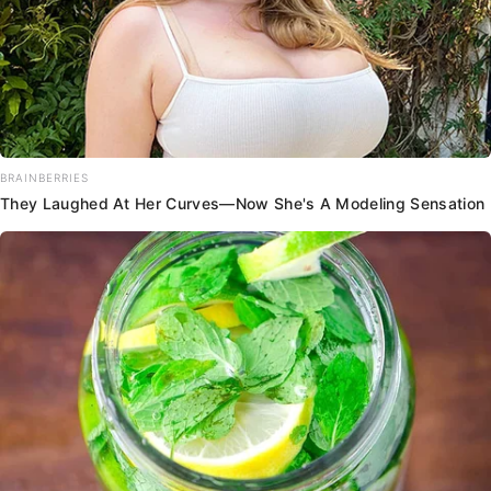
BRAINBERRIES
They Laughed At Her Curves—Now She's A Modeling Sensation