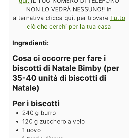
qui.
IL TUO NUMERO DI TELEFONO
NON LO VEDRÀ NESSUNO!! In
alternativa clicca qui, per trovare
Tutto
ciò che cerchi per la tua casa
Ingredienti:
Cosa ci occorre per fare i
biscotti di Natale Bimby (per
35-40 unità di biscotti di
Natale)
Per i biscotti
240
g
burro
120
g
zucchero a velo
1
uovo