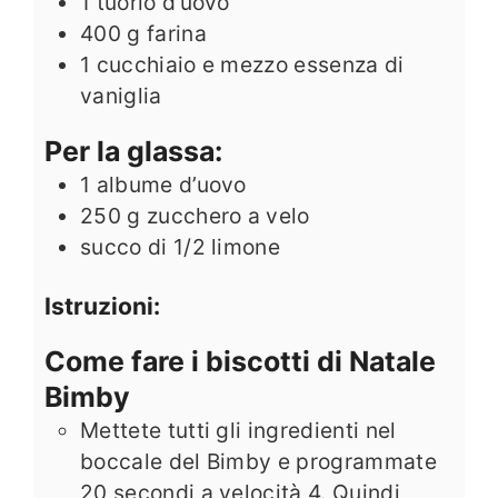
1
tuorlo d’uovo
400
g
farina
1
cucchiaio e mezzo essenza di
vaniglia
Per la glassa:
1
albume d’uovo
250
g
zucchero a velo
succo di 1/2 limone
Istruzioni:
Come fare i biscotti di Natale
Bimby
Mettete tutti gli ingredienti nel
boccale del Bimby e programmate
20 secondi a velocità 4. Quindi