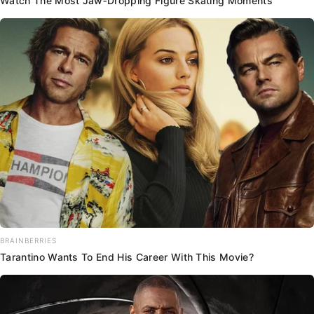
Watch The Most Jaw‑Dropping Figure Skating Moments
BRAINBERRIES
Tarantino Wants To End His Career With This Movie?