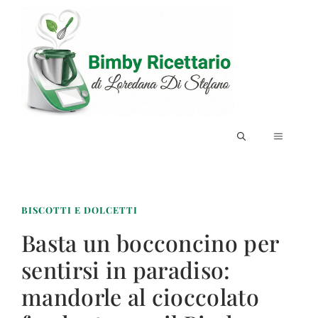
Vai
al
contenuto
MENU
BISCOTTI E DOLCETTI
Basta un bocconcino per
sentirsi in paradiso:
mandorle al cioccolato