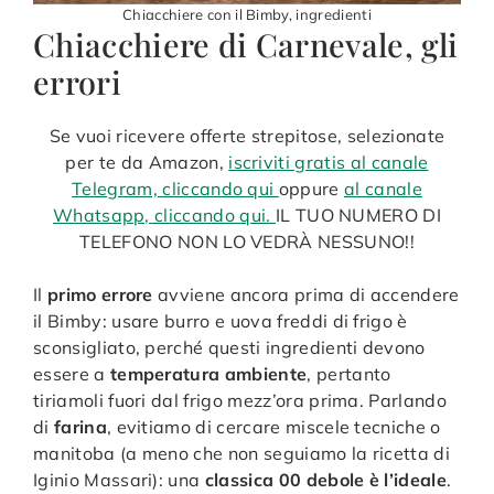
Chiacchiere con il Bimby, ingredienti
Chiacchiere di Carnevale, gli
errori
Se vuoi ricevere offerte strepitose, selezionate
per te da Amazon,
iscriviti gratis al canale
Telegram, cliccando qui
oppure
al canale
Whatsapp, cliccando qui.
IL TUO NUMERO DI
TELEFONO NON LO VEDRÀ NESSUNO!!
Il
primo errore
avviene ancora prima di accendere
il Bimby: usare burro e uova freddi di frigo è
sconsigliato, perché questi ingredienti devono
essere a
temperatura ambiente
, pertanto
tiriamoli fuori dal frigo mezz’ora prima. Parlando
di
farina
, evitiamo di cercare miscele tecniche o
manitoba (a meno che non seguiamo la ricetta di
Iginio Massari): una
classica 00 debole è l’ideale
.