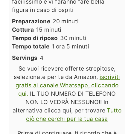
facilissimo e vi faranno fare bella
figura in caso di ospiti
minuti
Preparazione
20
minuti
minuti
Cottura
15
minuti
minuti
Tempo di riposo
30
minuti
ora
minuti
Tempo totale
1
ora
5
minuti
Servings
4
Se vuoi ricevere offerte strepitose,
selezionate per te da Amazon,
iscriviti
gratis al canale Whatsapp, cliccando
qui.
IL TUO NUMERO DI TELEFONO
NON LO VEDRÀ NESSUNO!! In
alternativa clicca qui, per trovare
Tutto
ciò che cerchi per la tua casa
Prima di continuare, ti ricordo che è