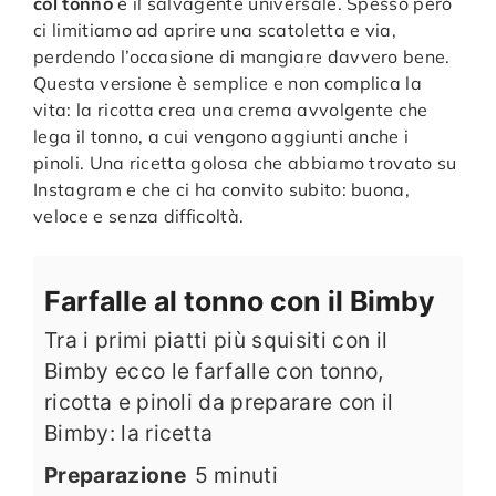
col tonno
è il salvagente universale. Spesso però
ci limitiamo ad aprire una scatoletta e via,
perdendo l’occasione di mangiare davvero bene.
Questa versione è semplice e non complica la
vita: la ricotta crea una crema avvolgente che
lega il tonno, a cui vengono aggiunti anche i
pinoli. Una ricetta golosa che abbiamo trovato su
Instagram e che ci ha convito subito: buona,
veloce e senza difficoltà.
Farfalle al tonno con il Bimby
Tra i primi piatti più squisiti con il
Bimby ecco le farfalle con tonno,
ricotta e pinoli da preparare con il
Bimby: la ricetta
minuti
Preparazione
5
minuti