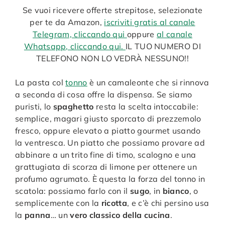
Se vuoi ricevere offerte strepitose, selezionate
per te da Amazon,
iscriviti gratis al canale
Telegram, cliccando qui
oppure
al canale
Whatsapp, cliccando qui.
IL TUO NUMERO DI
TELEFONO NON LO VEDRÀ NESSUNO!!
La pasta col
tonno
è un camaleonte che si rinnova
a seconda di cosa offre la dispensa. Se siamo
puristi, lo
spaghetto
resta la scelta intoccabile:
semplice, magari giusto sporcato di prezzemolo
fresco, oppure elevato a piatto gourmet usando
la ventresca. Un piatto che possiamo provare ad
abbinare a un trito fine di timo, scalogno e una
grattugiata di scorza di limone per ottenere un
profumo agrumato. È questa la forza del tonno in
scatola: possiamo farlo con il
sugo
, in
bianco
, o
semplicemente con la
ricotta
, e c’è chi persino usa
la
panna
… un
vero classico della cucina
.