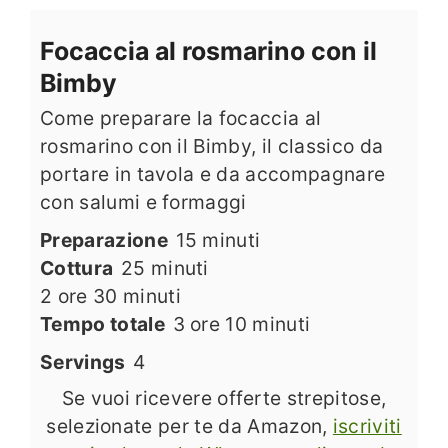
Focaccia al rosmarino con il
Bimby
Come preparare la focaccia al
rosmarino con il Bimby, il classico da
portare in tavola e da accompagnare
con salumi e formaggi
minuti
Preparazione
15
minuti
minuti
Cottura
25
minuti
ore
minuti
2
ore
30
minuti
ore
minuti
Tempo totale
3
ore
10
minuti
Servings
4
Se vuoi ricevere offerte strepitose,
selezionate per te da Amazon,
iscriviti