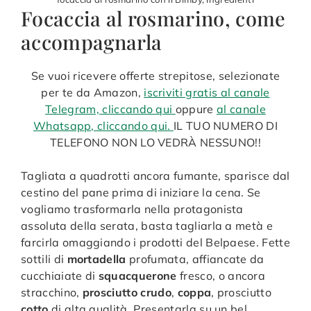
Focaccia al rosmarino, come
accompagnarla
Se vuoi ricevere offerte strepitose, selezionate
per te da Amazon,
iscriviti gratis al canale
Telegram, cliccando qui
oppure
al canale
Whatsapp, cliccando qui.
IL TUO NUMERO DI
TELEFONO NON LO VEDRÀ NESSUNO!!
Tagliata a quadrotti ancora fumante, sparisce dal
cestino del pane prima di iniziare la cena. Se
vogliamo trasformarla nella protagonista
assoluta della serata, basta tagliarla a metà e
farcirla omaggiando i prodotti del Belpaese. Fette
sottili di
mortadella
profumata, affiancate da
cucchiaiate di
squacquerone
fresco, o ancora
stracchino,
prosciutto crudo
,
coppa
, prosciutto
cotto
di alta qualità. Presentarla su un bel