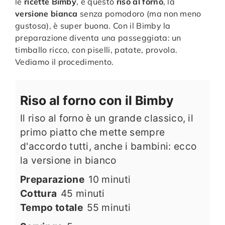
le
ricette Bimby
, e questo
riso al
forno
, la
versione bianca
senza pomodoro (ma non meno
gustosa), è super buona. Con il Bimby la
preparazione diventa una passeggiata: un
timballo ricco, con piselli, patate, provola.
Vediamo il procedimento.
Riso al forno con il Bimby
Il riso al forno è un grande classico, il
primo piatto che mette sempre
d'accordo tutti, anche i bambini: ecco
la versione in bianco
minuti
Preparazione
10
minuti
minuti
Cottura
45
minuti
minuti
Tempo totale
55
minuti